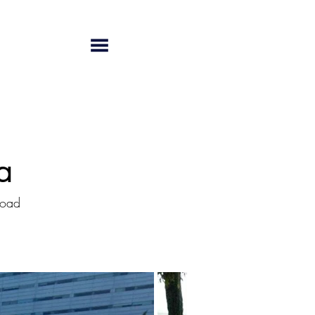
a
Road